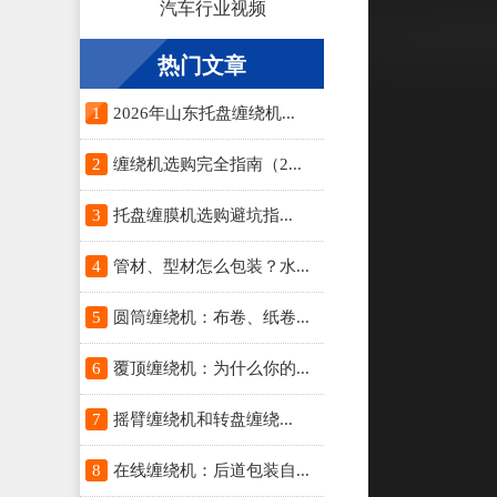
汽车行业视频
热门文章
1
2026年山东托盘缠绕机...
2
缠绕机选购完全指南（2...
3
托盘缠膜机选购避坑指...
4
管材、型材怎么包装？水...
5
圆筒缠绕机：布卷、纸卷...
6
覆顶缠绕机：为什么你的...
7
摇臂缠绕机和转盘缠绕...
8
在线缠绕机：后道包装自...