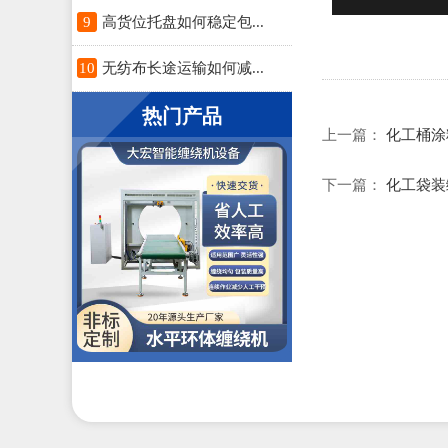
9
高货位托盘如何稳定包...
10
无纺布长途运输如何减...
热门产品
上一篇：
化工桶涂
下一篇：
化工袋装