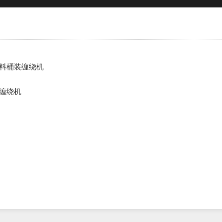
料桶装缠绕机
缠绕机