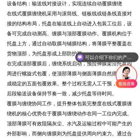
设备结构：输送线对接设计，实现连续自动覆膜缠绕
在线式覆膜缠绕机采用与滚筒线、链板线或链条线直接对
接的结构布局，托盘在输送线上自动进入包装工位后，设
备可完成自动测高、缠膜与顶部覆膜动作。覆膜机构位于
托盘上方，通过自动取膜与铺膜结构，将薄膜平整覆盖在
货物顶部，为托盘形成上部防护层。
可以介绍下你们的产品么？
在完成顶部覆膜后，缠绕系统启动，预拉伸膜架沿托盘四
周进行螺旋式包覆，使顶部薄膜与侧面薄膜自然搭接，形
成稳定的五面包覆效果。整个过程无需人工干预，可与前
后段输送设备保持节奏一致，减少托盘等待时间。
覆膜与缠绕协同工作，提升整体包装完整度在线式覆膜缠
绕机的核心优势在于覆膜与缠绕动作在同一工位内完成。
顶部薄膜可有效阻隔灰尘、水汽及运输过程中可能产生的
外部影响，而侧向缠膜则为托盘提供周向约束力。通过合