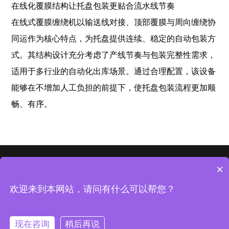
在线化覆膜结构让托盘包装更贴合流水线节奏
在线式覆膜缠绕机以输送线对接、顶部覆膜与周向缠绕协
同运作为核心特点，为托盘提供连续、稳定的自动包装方
式。其结构设计充分考虑了产线节奏与包装完整性需求，
适用于多行业的自动化出库场景。通过合理配置，该设备
能够在不增加人工负担的前提下，使托盘包装流程更加顺
畅、有序。
首页
走进
客户
新闻
资质
合作
×
Copyright◎All Rights Reserved 版权所有：山东大宏智能设备股份有限
欢迎来到本网站，请问有什么可以帮您？
公司
鲁ICP备09036224号
现在咨询
稍后再说