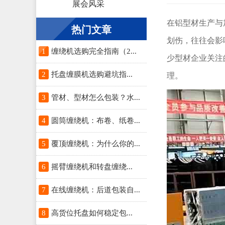
展会风采
在铝型材生产与
热门文章
划伤，往往会影
1
缠绕机选购完全指南（2...
少型材企业关注
2
托盘缠膜机选购避坑指...
理。
3
管材、型材怎么包装？水...
4
圆筒缠绕机：布卷、纸卷...
5
覆顶缠绕机：为什么你的...
6
摇臂缠绕机和转盘缠绕...
7
在线缠绕机：后道包装自...
8
高货位托盘如何稳定包...