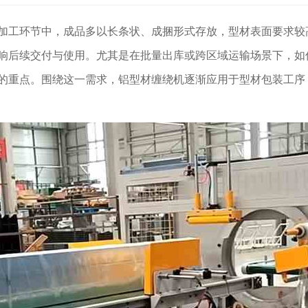
加工环节中，成品多以长条状、成捆形式存放，型材表面要求较
响后续交付与使用。尤其是在批量出库或跨区域运输场景下，如
的重点。围绕这一需求，铝型材缠绕机逐渐应用于型材包装工序