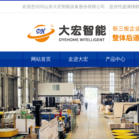
欢迎您访问山东大宏智能设备股份有限公司，提供托盘缠绕机
网站首页
走进大宏
产品中心