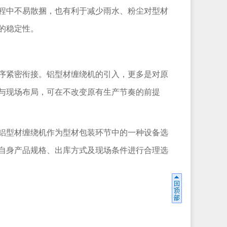
程中不易散捆，也有利于减少雨水、粉尘对型材
的稳定性。
序紧密衔接。铝型材缠绕机的引入，更多是对原
与现场布局，可在不改变原有生产节奏的前提
铝型材缠绕机作为型材包装环节中的一种设备选
自身产品规格、出库方式及现场条件进行合理选