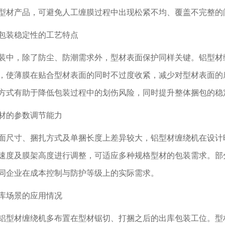
型材产品，可避免人工缠膜过程中出现松紧不均、覆盖不完整的
包装稳定性的工艺特点
装中，除了防尘、防潮需求外，型材表面保护同样关键。铝型材
，使薄膜在贴合型材表面的同时不过度收紧，减少对型材表面的
方式有助于降低包装过程中的划伤风险，同时提升整体捆包的稳
材的参数调节能力
面尺寸、捆扎方式及单捆长度上差异较大，铝型材缠绕机在设计
速度及膜架高度进行调整，可适应多种规格型材的包装需求。部
同企业在成本控制与防护等级上的实际需求。
库场景的应用情况
铝型材缠绕机多布置在型材锯切、打捆之后的出库包装工位。型