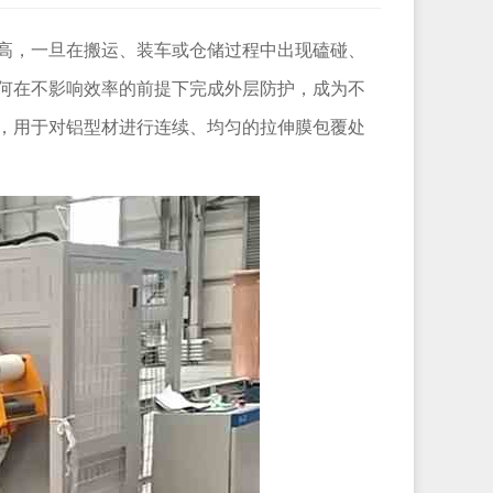
高，一旦在搬运、装车或仓储过程中出现磕碰、
何在不影响效率的前提下完成外层防护，成为不
，用于对铝型材进行连续、均匀的拉伸膜包覆处