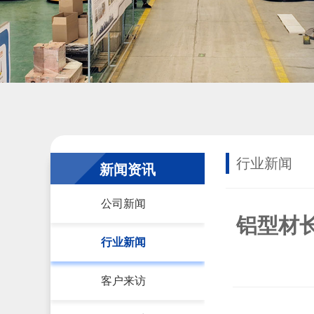
行业新闻
新闻资讯
公司新闻
铝型材
行业新闻
客户来访