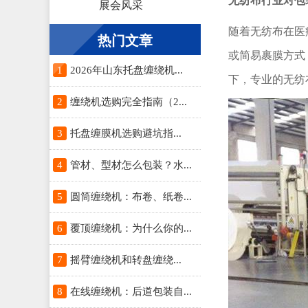
无纺布行业对包
展会风采
随着无纺布在医
热门文章
或简易裹膜方式
1
2026年山东托盘缠绕机...
下，专业的无纺
2
缠绕机选购完全指南（2...
3
托盘缠膜机选购避坑指...
4
管材、型材怎么包装？水...
5
圆筒缠绕机：布卷、纸卷...
6
覆顶缠绕机：为什么你的...
7
摇臂缠绕机和转盘缠绕...
8
在线缠绕机：后道包装自...