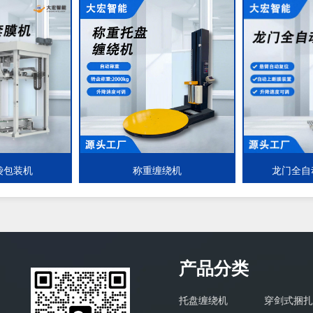
袋包装机
称重缠绕机
龙门全自
产品分类
托盘缠绕机
穿剑式捆扎