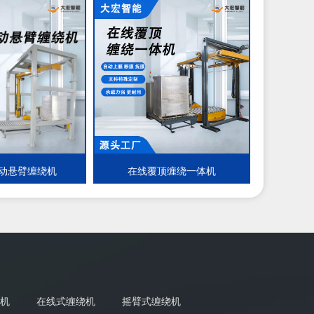
动悬臂缠绕机
在线覆顶缠绕一体机
机
在线式缠绕机
摇臂式缠绕机