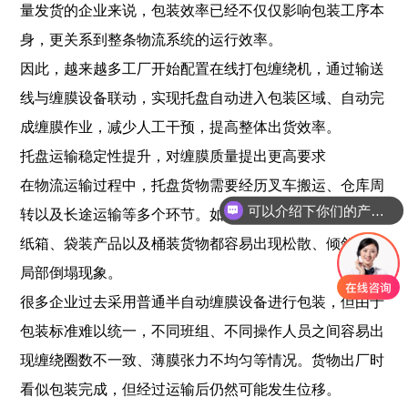
量发货的企业来说，包装效率已经不仅仅影响包装工序本
身，更关系到整条物流系统的运行效率。
因此，越来越多工厂开始配置在线打包缠绕机，通过输送
线与缠膜设备联动，实现托盘自动进入包装区域、自动完
成缠膜作业，减少人工干预，提高整体出货效率。
托盘运输稳定性提升，对缠膜质量提出更高要求
在物流运输过程中，托盘货物需要经历叉车搬运、仓库周
可以介绍下你们的产品么？
转以及长途运输等多个环节。如果包装固定效果不理想，
纸箱、袋装产品以及桶装货物都容易出现松散、倾斜甚至
局部倒塌现象。
很多企业过去采用普通半自动缠膜设备进行包装，但由于
包装标准难以统一，不同班组、不同操作人员之间容易出
现缠绕圈数不一致、薄膜张力不均匀等情况。货物出厂时
看似包装完成，但经过运输后仍然可能发生位移。