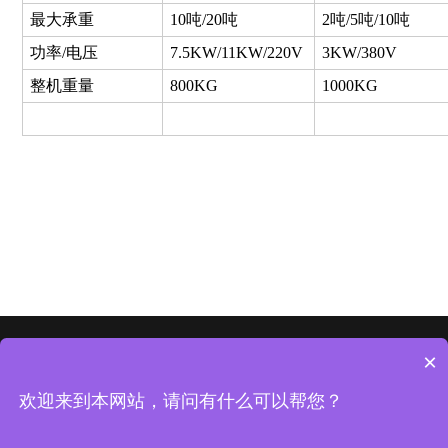
最大承重
10吨/20吨
2吨/5吨/10吨
功率/电压
7.5KW/11KW/220V
3KW/380V
整机重量
800KG
1000KG
×
首页
走进
客户
新闻
资质
合作
Copyright◎All Rights Reserved 版权所有：山东大宏智能设备股份有限
欢迎来到本网站，请问有什么可以帮您？
公司
鲁ICP备09036224号