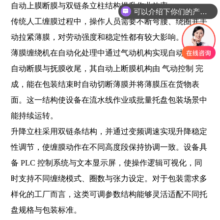
自动上膜断膜与双链条立柱结构提升作业效率
可以介绍下你们的产品么？
传统人工缠膜过程中，操作人员需要不断弯腰、绕圈并手
动拉紧薄膜，对劳动强度和稳定性都有较大影响。预拉伸
薄膜缠绕机在自动化处理中通过气动机构实现自动夹膜、
自动断膜与抚膜收尾，其自动上断膜机构由 气动控制 完
成，能在包装结束时自动切断薄膜并将薄膜压在货物表
面。这一结构使设备在流水线作业或批量托盘包装场景中
能持续运转。
升降立柱采用双链条结构，并通过变频调速实现升降稳定
性调节，使缠膜动作在不同高度段保持协调一致。设备具
备 PLC 控制系统与文本显示屏，使操作逻辑可视化，同
时支持不同缠绕模式、圈数与张力设定。对于包装需求多
样化的工厂而言，这类可调参数结构能够灵活适配不同托
盘规格与包装标准。